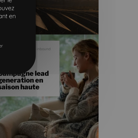
pouvez
ant en
riculture
nsulting
er
énération de leads & inbound
arketing
Panasonic
Campagne lead
generation en
saison haute