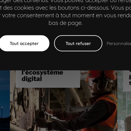
 des cookies avec les boutons ci-dessous. Vous 
er votre consentement à tout moment en vous rend
bâtiment
ag
bas de page.
consulting
co
Tout accepter
Tout refuser
Personnalis
Site institutionnel & RSE
G
m
Idex
Refonte de
l'écosystème
digital