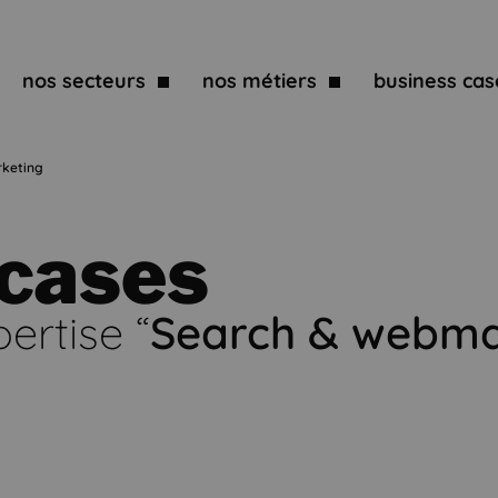
nos secteurs
nos métiers
business cas
rketing
 cases
pertise “
Search & webma