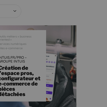
utils métiers « business
riented »
ervices numériques
ites e-commerce
INTUIS.FR/PRO –
GROUPE INTUIS
Création de
l'espace pros,
configurateur et
e-commerce de
pièces
détachées