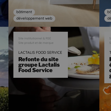
bâtiment
b
développement web
d
Site institutionnel & RSE
S
Site produit et de marque
S
LACTALIS FOOD SERVICE
Refonte du site
groupe Lactalis
Food Service