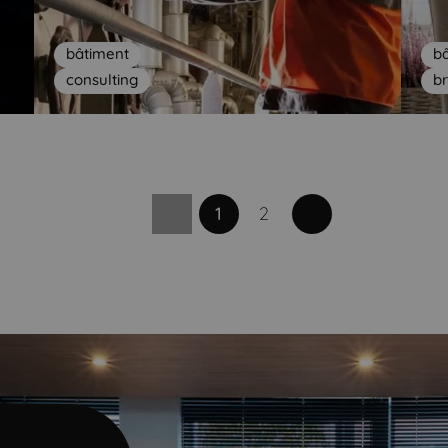
bâtiment
b
Page précédente
consulting
b
1
2
Page
Page
Page précédente