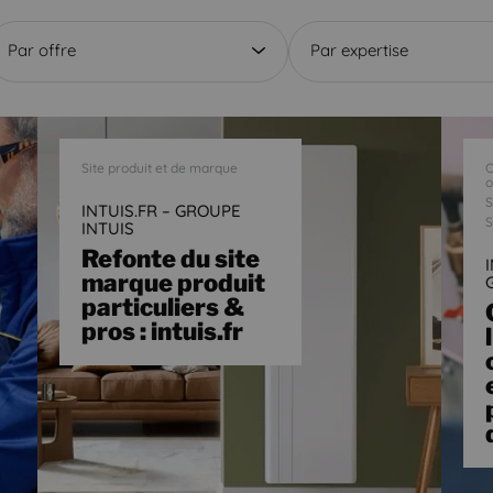
Par offre
Par expertise
Site produit et de marque
O
o
S
INTUIS.FR – GROUPE
S
INTUIS
Refonte du site
marque produit
particuliers &
pros : intuis.fr