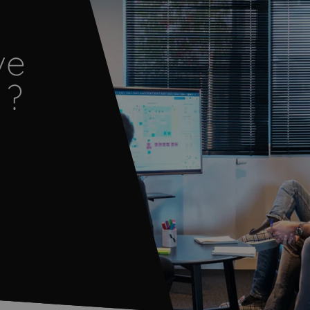
ve
 ?