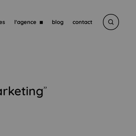
es
l'agence
blog
contact
Rechercher
rketing
”