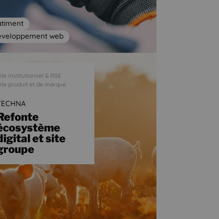
âtiment
éveloppement web
ite institutionnel & RSE
ite produit et de marque
TECHNA
Refonte
écosystème
digital et site
groupe