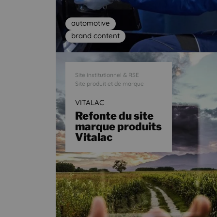
automotive
brand content
Site institutionnel & RSE
Site produit et de marque
VITALAC
Refonte du site
marque produits
Vitalac