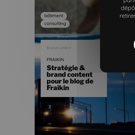
dépôt
retir
bâtiment
Aller à la navigation principale"
Aller à l'entête
Aller au contenu principal
Aller au pied de page
consulting
Brand Content
FRAIKIN
Stratégie &
brand content
pour le blog de
Fraikin