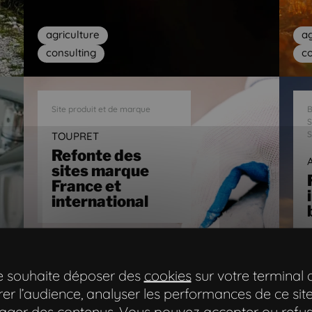
agriculture
ag
consulting
co
Site produit et de marque
B
S
S
TOUPRET
Refonte des
sites marque
France et
international
te souhaite déposer des
cookies
sur votre terminal 
er l’audience, analyser les performances de ce site
ager des contenus. Vous pouvez accepter ou refus