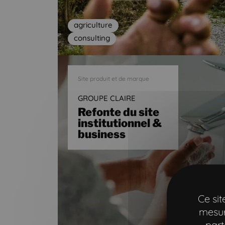
agriculture
consulting
Site produit et de marque
GROUPE CLAIRE
Refonte du site
institutionnel &
business
Ce si
mesur
part