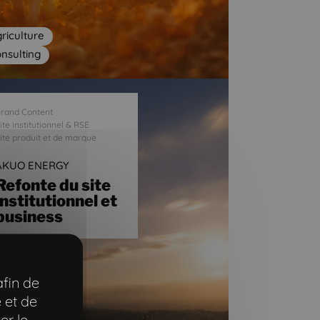
riculture
nsulting
rand Content
ite institutionnel & RSE
ite produit et de marque
AKUO ENERGY
Refonte du site
institutionnel et
business
afin de
 et de
er le