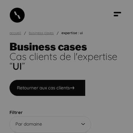
accueil
business cases
expertise : ui
Business cases
Cas clients de l'expertise
“
UI
”
Retourner aux cas clients
Filtrer
Par domaine