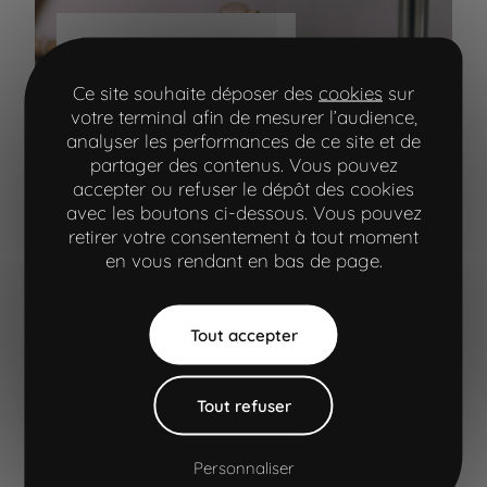
Outils métiers « business
oriented »
Services numériques
Ce site souhaite déposer des
cookies
sur
Sites e-commerce
votre terminal afin de mesurer l’audience,
INTUIS.FR/PRO –
analyser les performances de ce site et de
GROUPE INTUIS
partager des contenus. Vous pouvez
Création de
accepter ou refuser le dépôt des cookies
l'espace pros,
avec les boutons ci-dessous. Vous pouvez
configurateur et
retirer votre consentement à tout moment
e-commerce de
en vous rendant en bas de page.
pièces
Aller à la navigation principale"
Aller à l'entête
Aller au contenu principal
Aller au pied de page
détachées
Tout accepter
bâtiment
développement web
Tout refuser
Personnaliser
Site produit et de marque