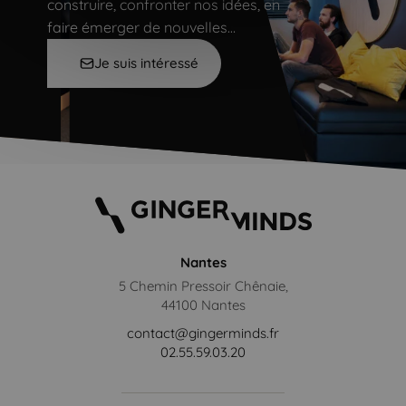
construire, confronter nos idées, en
faire émerger de nouvelles…
Je suis intéressé
Nantes
5 Chemin Pressoir Chênaie,
44100 Nantes
contact@gingerminds.fr
02.55.59.03.20