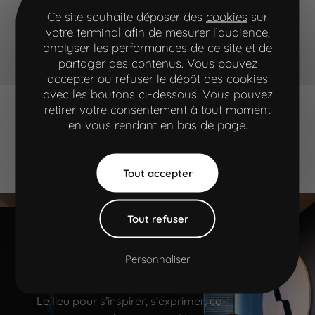
Ce site souhaite déposer des
cookies
sur
votre terminal afin de mesurer l’audience,
analyser les performances de ce site et de
partager des contenus. Vous pouvez
accepter ou refuser le dépôt des cookies
industrie
avec les boutons ci-dessous. Vous pouvez
développement web
retirer votre consentement à tout moment
en vous rendant en bas de page.
Aller à la navigation principale"
Aller à l'entête
Aller au contenu principal
Aller au pied de page
Tout accepter
Tout refuser
On se retrouve au
Personnaliser
workshop ?
Le lieu pour s’inspirer, s’exprimer, co-