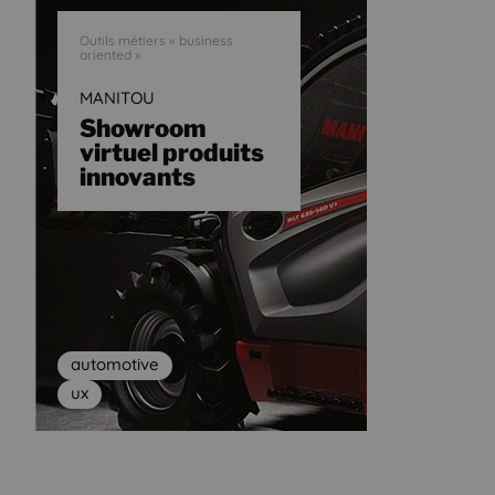
Outils métiers « business
oriented »
MANITOU
Showroom
virtuel produits
innovants
automotive
ux