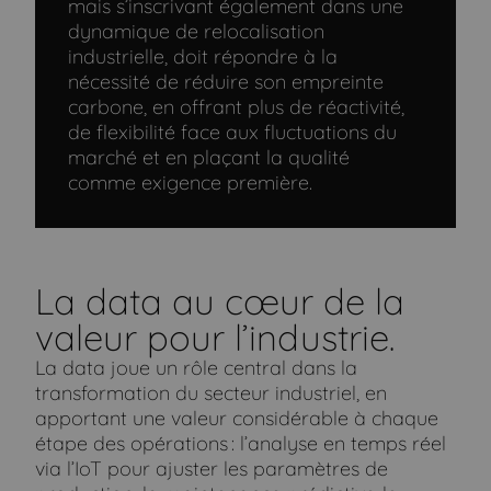
mais s’inscrivant également dans une
dynamique de relocalisation
industrielle, doit répondre à la
nécessité de réduire son empreinte
carbone, en offrant plus de réactivité,
de flexibilité face aux fluctuations du
marché et en plaçant la qualité
comme exigence première.
La data au cœur de la
valeur pour l’industrie.
La data joue un rôle central dans la
transformation du secteur industriel, en
apportant une valeur considérable à chaque
étape des opérations : l’analyse en temps réel
via l’IoT pour ajuster les paramètres de