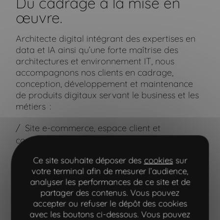
Du cadrage à la mise en
œuvre.
Architecte digital intégrant des expertises en
data et IA ainsi qu’une forte maîtrise des
architectures et environnement IT, nous
accompagnons nos clients en cadrage,
conception, développement et maintenance
de produits digitaux servant le business et les
métiers :
Site e-commerce, espace client et
configurateur de solutions de chauffage,
production d’ECS et climatisation, Groupe
Ce site souhaite déposer des
cookies
sur
Intuis
votre terminal afin de mesurer l’audience,
Cadrage et conception d’un outil de suivi de
analyser les performances de ce site et de
partager des contenus. Vous pouvez
la qualité des pièces de bétons préfabriqués,
accepter ou refuser le dépôt des cookies
Prefamed, Groupe Vinci
avec les boutons ci-dessous. Vous pouvez