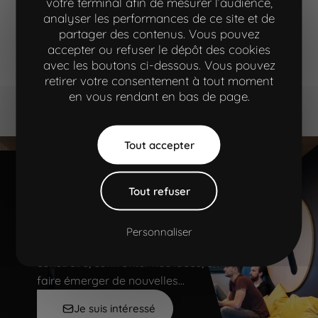
votre terminal afin de mesurer l’audience,
analyser les performances de ce site et de
industrie
partager des contenus. Vous pouvez
développement web
accepter ou refuser le dépôt des cookies
avec les boutons ci-dessous. Vous pouvez
retirer votre consentement à tout moment
en vous rendant en bas de page.
Aller à la navigation principale"
Aller à l'entête
Aller au contenu principal
Aller au pied de page
Tout accepter
Tout refuser
On se retrouve au
workshop ?
Personnaliser
Le lieu pour s’inspirer, s’exprimer, co-
construire, confronter nos idées, en
faire émerger de nouvelles…
Je suis intéressé