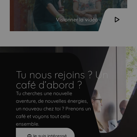
Visionner la vidéo
Tu nous rejoins ? Un
Tu nous rejoins ? Un café d’abord ?
café d’abord ?
Tu cherches une nouvelle
aventure, de nouvelles énergies,
un nouveau chez toi ? Prenons un
café et voyons tout cela
ensemble.
Je suis intéressé