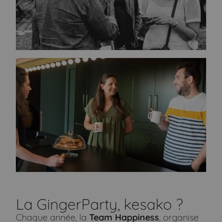
La GingerParty, kesako ?
Chaque année, la
Team Happiness
, organise