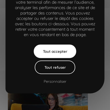
votre terminal afin de mesurer l’audience,
analyser les performances de ce site et de
partager des contenus. Vous pouvez
L'agence, un casting 5
accepter ou refuser le dépôt des cookies
étoiles !
avec les boutons ci-dessous. Vous pouvez
retirer votre consentement à tout moment
« Christelle, alias Cricri... fait partie du "Girl
en vous rendant en bas de page.
Power" de l'agence, la meilleure équipe de PO
de l'Ouest. Cricri est farouchement animée par
Aller à la navigation principale"
Aller à l'entête
Aller au contenu principal
Aller au pied de page
l'envie de satisfaire ses clients. Et vous savez
Tout accepter
quoi ? Ils sont TRES satisfaits ! Et si vous voulez
lui faire plaisir, offrez-lui un bon p'tit verre de
vin blanc ! »
Tout refuser
Christelle
,
Product Owner Senior
Personnaliser