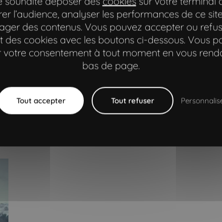
te souhaite déposer des
cookies
sur votre terminal 
rer le lancement d’une
pour construire dans la
er l’audience, analyser les performances de ce site
urée votre leadership ?
ager des contenus. Vous pouvez accepter ou refus
 des cookies avec les boutons ci-dessous. Vous 
er votre consentement à tout moment en vous rend
bas de page.
Tout accepter
Tout refuser
Personnalis
nos business case