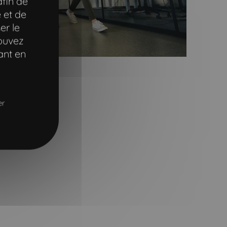
afin de
 et de
er le
pouvez
ant en
er