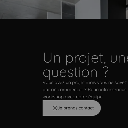
Un projet, un
Un projet, une question ?
question ?
Vous avez un projet mais vous ne savez
par où commencer ? Rencontrons-nous
workshop avec notre équipe.
Je prends contact