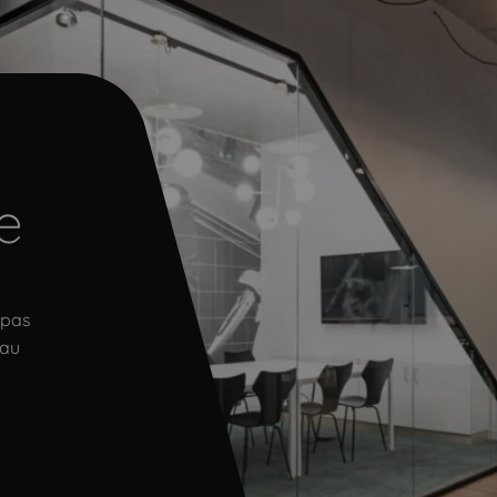
e
 pas
 au