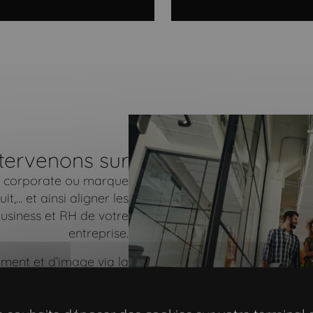
tervenons sur
e, corporate ou marque
,... et ainsi aligner les
usiness et RH de votre
entreprise.
ment et d’image via la
d’animation éditoriale.
ématique clé à travers