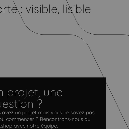
 : visible, lisible
 projet, une
estion ?
 avez un projet mais vous ne savez pas
où commencer ? Rencontrons-nous au
shop avec notre équipe.