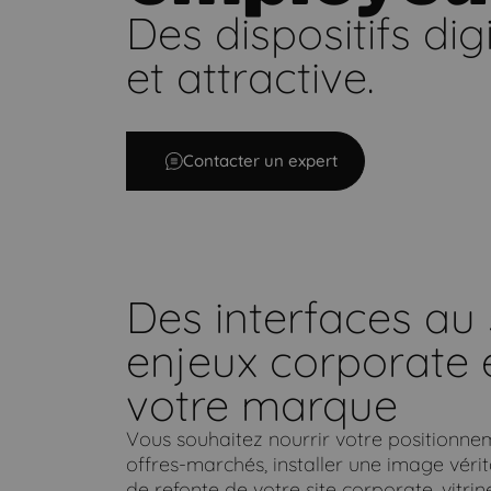
Des dispositifs dig
Corporate, RSE & marque employeur
et attractive.
Contacter un expert
Des interfaces au 
enjeux corporate 
votre marque
Vous souhaitez nourrir votre positionneme
offres-marchés, installer une image vérit
de refonte de votre site corporate, vitr