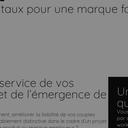
itaux pour une marque forte
service de vos
Un
et de l’émergence de
qu
Vous
nt, améliorer la lisibilité de vos couples
par 
ablement distinctive dans le cadre d’un projet
work
ine produit ou marque employeur ?