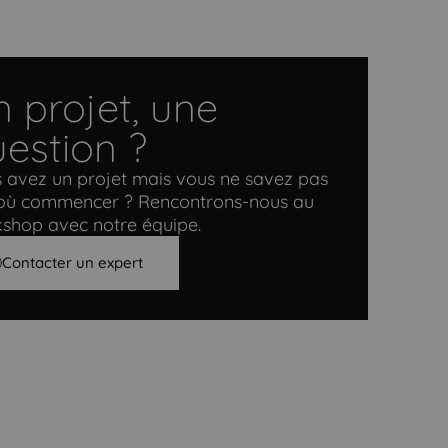
 projet, une
estion ?
 avez un projet mais vous ne savez pas
où commencer ? Rencontrons-nous au
shop avec notre équipe.
Contacter un expert