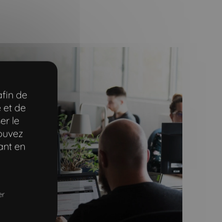
afin de
 et de
er le
pouvez
ant en
er