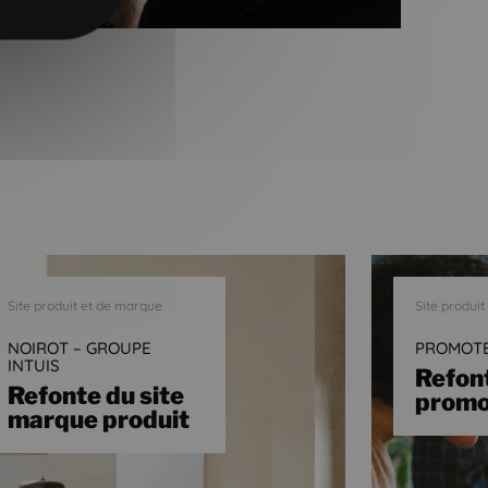
Site produit et de marque
Site produi
NOIROT – GROUPE
PROMOT
INTUIS
Refont
Refonte du site
promo
marque produit