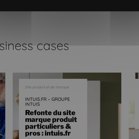
siness cases
Site produit et de marque
INTUIS.FR – GROUPE
INTUIS
Refonte du site
marque produit
particuliers &
pros : intuis.fr