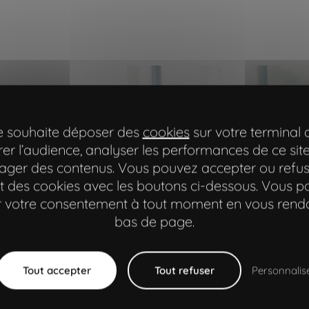
intenance sur
une démarche
te souhaite déposer des
cookies
sur votre terminal 
er l’audience, analyser les performances de ce site
n en continue.
ager des contenus. Vous pouvez accepter ou refus
A (Tierce Maintenance
 des cookies avec les boutons ci-dessous. Vous 
 besoins spécifiques et
er votre consentement à tout moment en vous rend
r une flexibilité et une
bas de page.
réactivité maximales.
n’est pas seulement une
oactive pour maintenir
Tout accepter
Tout refuser
Personnalis
té des produits digitaux.