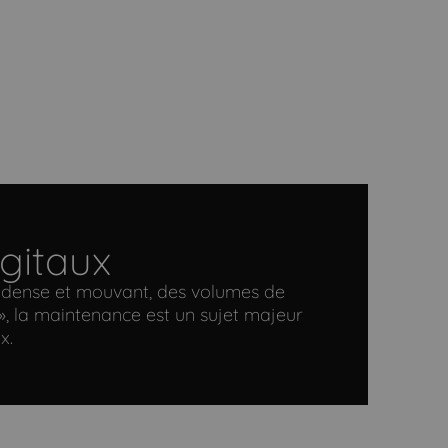
gitaux
 SI dense et mouvant, des volumes de
», la maintenance est un sujet majeur
x.