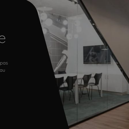
e
 pas
 au