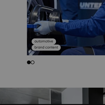
automotive
brand content