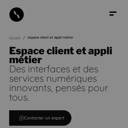
accueil
espace client et appli métier
Espace client et appli
métier
Des interfaces et des
services numériques
innovants, pensés pour
Espace client et appli métier
tous.
Contacter un expert