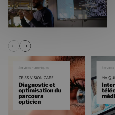
Précédent
Suivant
Services numériques
Services
ZEISS VISION CARE
MA QU
Diagnostic et
Inte
optimisation du
télé
parcours
médi
opticien