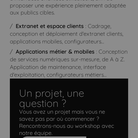
proposer une expérience pleinement adaptée
aux publics cibles.
Extranet et espace clients
: Cadrage,
conception et déploiement d'extranet clients,
applications mobiles, configurateurs...
Applications métier & mobiles
: Conception
de services numériques sur-mesure, de A à Z.
Application de maintenance, interface
d'exploitation, configurateurs métiers...
Un projet, une
question ?
Vous avez un projet mais vous ne
savez pas par où commencer ?
Rencontrons-nous au workshop avec
notre équipe.