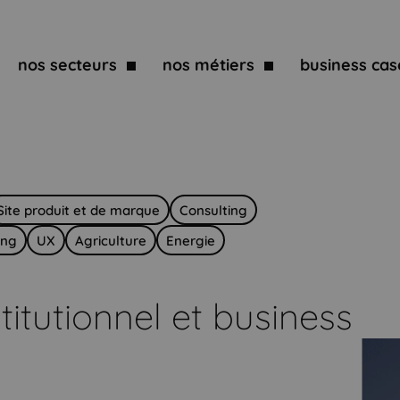
nos secteurs
nos métiers
business cas
Site produit et de marque
Consulting
ing
UX
Agriculture
Energie
titutionnel et business