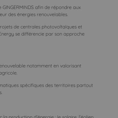
tale GINGERMINDS afin de répondre aux
teur des énergies renouvelables.
rojets de centrales photovoltaïques et
o Energy se différencie par son approche
e renouvelable notamment en valorisant
gricole.
atiques spécifiques des territoires partout
s.
la production d’énergie : le solaire, l’éolien,