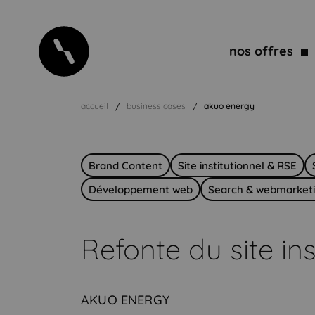
nos offres
accueil
business cases
akuo energy
Brand Content
Site institutionnel & RSE
Développement web
Search & webmarket
Refonte du site ins
AKUO ENERGY