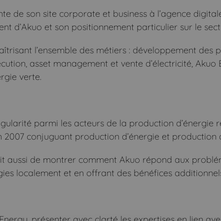
nte de son site corporate et business à l’agence digi
ent d’Akuo et son positionnement particulier sur le sec
aîtrisant l’ensemble des métiers : développement des p
xécution, asset management et vente d’électricité, Aku
rgie verte.
ngularité parmi les acteurs de la production d’énergi
n 2007 conjuguant production d’énergie et production a
issait aussi de montrer comment Akuo répond aux problém
es localement et en offrant des bénéfices additionnel
Energy, présenter avec clarté les expertises en lien avec 