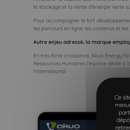
le stockage et la vente d’énergie verte s
Pour accompagner le fort développement à
les parcours en ligne, les contenus et les 
Autre enjeu adressé, la marque emplo
En très forte croissance, Akuo Energy fa
Ressources Humaines l’espace dédié à la
l’international.
Ce si
mesur
part
dépôt
retir