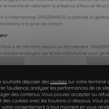
ur le marché en valorisant la présence d’Akuo et les proj
 l’international, GINGERMINDS a optimisé la génération
incitations à la prise de contact.
yeur
:
it face à de très forts besoins en recrutement. GINGERM
 marque employeur sur le site institutionnel pour gén
te souhaite déposer des
cookies
sur votre terminal 
er l’audience, analyser les performances de ce site
ager des contenus. Vous pouvez accepter ou refus
 des cookies avec les boutons ci-dessous. Vous 
er votre consentement à tout moment en vous rend