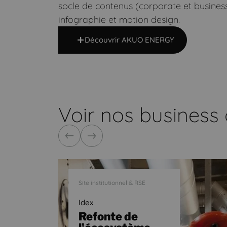
socle de contenus (corporate et business)
infographie et motion design.
Découvrir AKUO ENERGY
Voir nos business
Précédent
Suivant
Site institutionnel & RSE
Idex
Refonte de