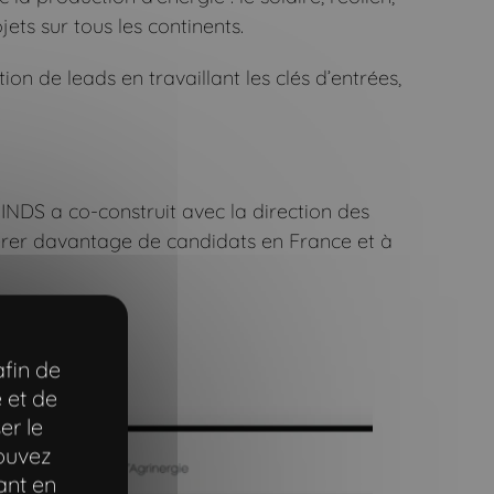
ets sur tous les continents.
 de leads en travaillant les clés d’entrées,
INDS a co-construit avec la direction des
érer davantage de candidats en France et à
afin de
 et de
er le
pouvez
ant en