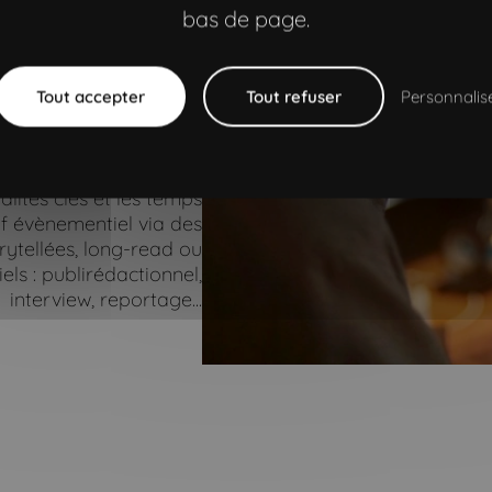
lés (ex. UX/UI de Case
bas de page.
 : Une, page article, …)
ployeur, ADN marque…)
Tout accepter
Tout refuser
Personnalis
pécifiques : long read,
raphie, motion design…
alités clés et les temps
if évènementiel via des
rytellées, long-read ou
ls : publirédactionnel,
interview, reportage...