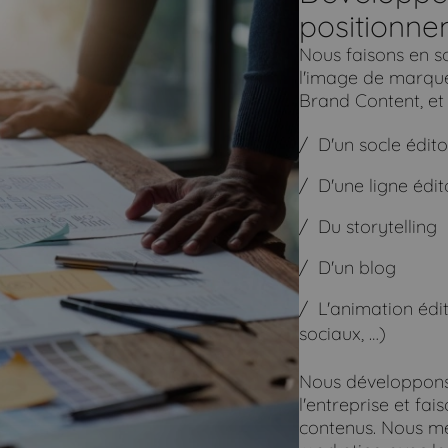
positionne
Nous faisons en so
l'image de marque,
Brand Content, et
D'un socle édito
D'une ligne édi
Du storytelling
D'un blog
L'animation édit
sociaux, …)
Nous développons 
l'entreprise et fa
contenus. Nous m