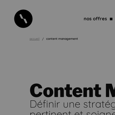
nos offres
accueil
content management
Content 
Définir une straté
pertinent et soig