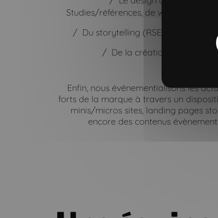
Le design des contenus c
Aller à la navigation principale"
Aller à l'entête
Aller au contenu principal
Aller au pied de page
Studies/références, de webzine et blog
Du storytelling (RSE, marque em
De la création de formats s
infog
Enfin, nous événementialisons les actu
forts de la marque à travers un disposit
minis/micros sites, landing pages sto
encore des contenus évènementie