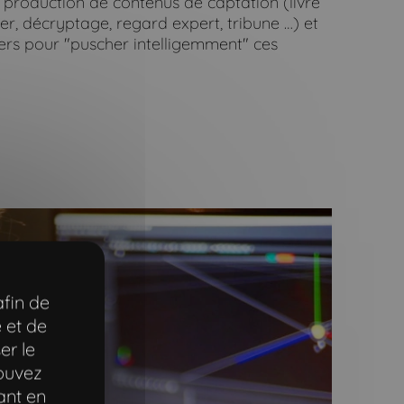
 production de contenus de captation (livre
ier, décryptage, regard expert, tribune …) et
viers pour "puscher intelligemment" ces
afin de
 et de
er le
pouvez
ant en