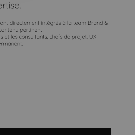
rtise.
nt directement intégrés à la team Brand &
ontenu pertinent !
s et les consultants, chefs de projet, UX
permanent.