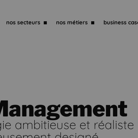
nos secteurs
nos métiers
business cas
Management
gie ambitieuse et réalist
neusement designé