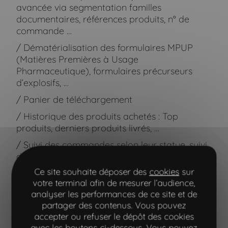
avancée via segmentation familles
documentaires, références produits, n° de
commande …
/ Dématérialisation des formulaires MPUP
(Matières Premières à Usage
Pharmaceutique), formulaires précurseurs
d’explosifs, …
/ Panier de téléchargement
/ Historique des produits achetés : Top
produits, derniers produits livrés, …
/ Suivi des commandes selon leur statue, suivi
des livraisons et incidents : saisies, expédiées
et facturées, livraison en cours, passées,
Ce site souhaite déposer des
cookies
sur
bloquées…
votre terminal afin de mesurer l’audience,
analyser les performances de ce site et de
/ Accès à la facturation
partager des contenus. Vous pouvez
/ Notifications : formulaires et informations à
accepter ou refuser le dépôt des cookies
compléter, retard de règlement, mise à jour
avec les boutons ci-dessous. Vous pouvez