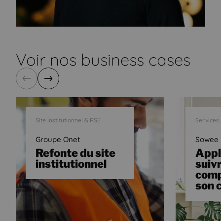
Voir nos business cases
Précédent
Suivant
Site institutionnel & RSE
Services
Groupe Onet
Sowee
Refonte du site
Appl
institutionnel
suiv
comp
son 