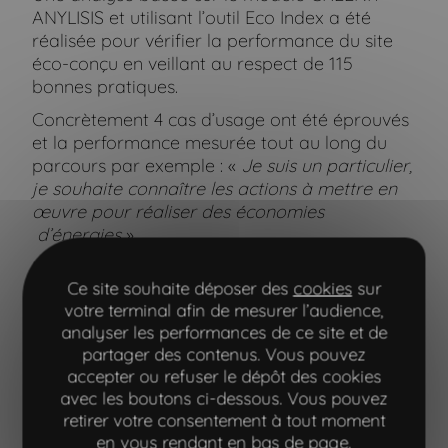
ANYLISIS et utilisant l’outil Eco Index a été
réalisée pour vérifier la performance du site
éco-conçu en veillant au respect de 115
bonnes pratiques.
Concrètement 4 cas d’usage ont été éprouvés
et la performance mesurée tout au long du
parcours par exemple : «
Je suis un particulier,
je souhaite connaître les actions à mettre en
œuvre pour réaliser des économies
d’énergies
».
Une analyse réalisée à la fois sur desktop et
Ce site souhaite déposer des
cookies
sur
mobile pour correspondre aux usages en
votre terminal afin de mesurer l’audience,
matière de device utilisés.
analyser les performances de ce site et de
Cet audit a démontré de très bonnes
partager des contenus. Vous pouvez
performances vs les standards et a permis
accepter ou refuser le dépôt des cookies
d’identifier des axes d’amélioration qui ont été
avec les boutons ci-dessous. Vous pouvez
investis avant une livraison finale du site pour
retirer votre consentement à tout moment
mise en ligne.
en vous rendant en bas de page.