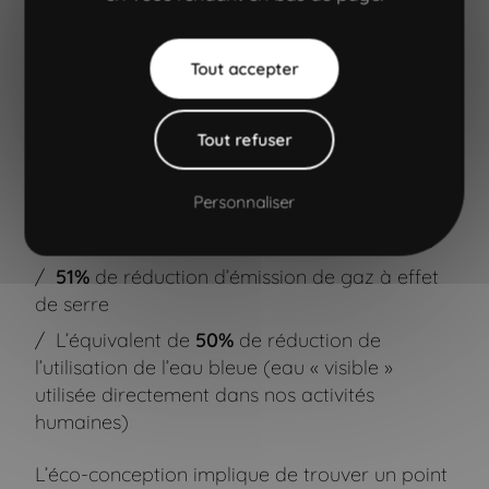
Aller à la navigation principale"
Aller à l'entête
Aller au contenu principal
Aller au pied de page
Tout accepter
Une éco conception mesurée et
prouvée !
Tout refuser
40%
de réduction sur les parcours
utilisateurs (longueur, temps de chargement,
Personnaliser
navigation)
88%
de gain sur les indicateurs techniques
51%
de réduction d’émission de gaz à effet
de serre
L’équivalent de
50%
de réduction de
l’utilisation de l’eau bleue (eau « visible »
utilisée directement dans nos activités
humaines)
L’éco-conception implique de trouver un point