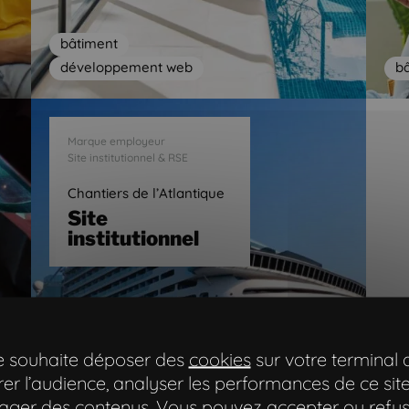
bâtiment
développement web
b
Marque employeur
Site institutionnel & RSE
Chantiers de l’Atlantique
Site
institutionnel
te souhaite déposer des
cookies
sur votre terminal 
er l’audience, analyser les performances de ce site
ager des contenus. Vous pouvez accepter ou refus