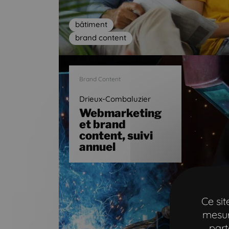
bâtiment
brand content
Brand Content
Drieux-Combaluzier
Webmarketing
et brand
content, suivi
annuel
Ce si
mesur
part