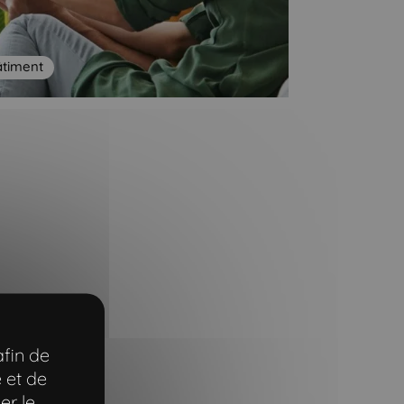
âtiment
afin de
 et de
er le