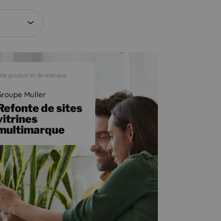
ite produit et de marque
Groupe Muller
Refonte de sites
vitrines
multimarque