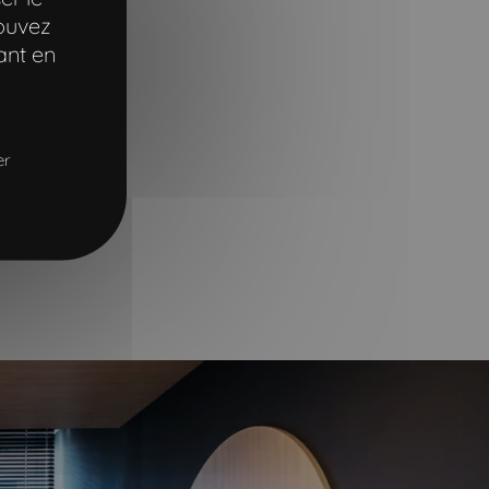
pouvez
ant en
er