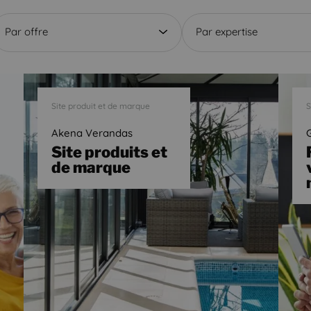
Par offre
Par expertise
Site produit et de marque
S
Akena Verandas
Site produits et
de marque