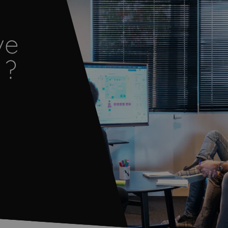
ve
 ?