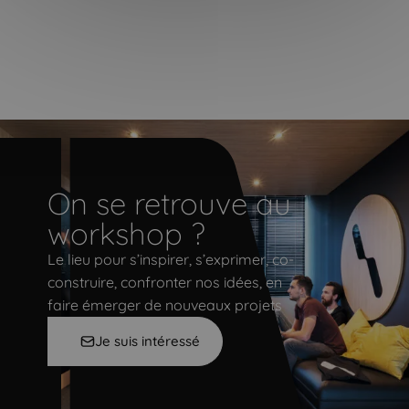
On se retrouve au
On se retrouve au workshop ?
workshop ?
Le lieu pour s’inspirer, s’exprimer, co-
construire, confronter nos idées, en
faire émerger de nouveaux projets
Je suis intéressé