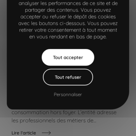
site marque & produits
analyser les performances de ce site et de
partager des contenus. Vous pouvez
accepter ou refuser le dépôt des cookies
avec les boutons ci-dessous. Vous pouvez
retirer votre consentement à tout moment
en vous rendant en bas de page.
Aller à la navigation principale"
Aller à l'entête
Aller au contenu principal
Aller au pied de page
Tout accepter
Interview, Vidéo
Tout refuser
Interview Client : Lactalis Food Service
Personnaliser
En quelques mots Lactalis Food Service est
l’activité du groupe Lactalis dédiée à la
consommation hors foyer. L’entité adresse
les professionnels des métiers de...
Lire l'article