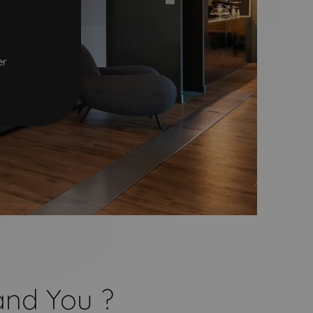
er
and You ?