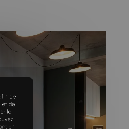
afin de
 et de
er le
pouvez
ant en