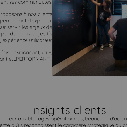
ent ses communautés.
proposons à nos clients
permettant d’exploiter
ur servir les enjeux de
épondant aux objectifs
n, expérience utilisateur.
fois positionnant, utile,
irant et...PERFORMANT !
Insights clients
a hauteur aux blocages opérationnels, beaucoup d’acte
même qu’ils reconnaissent le caractère stratégique du 