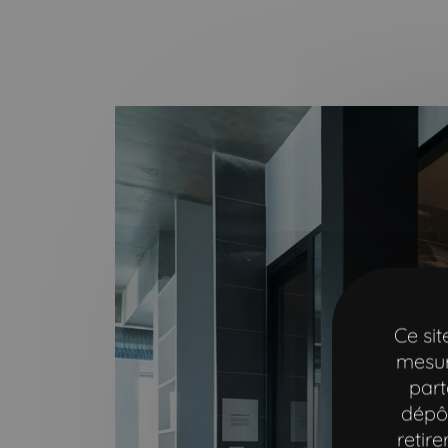
Ce si
mesur
part
dépôt
retir