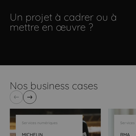
Un projet à cadrer ou à
mettre en œuvre ?
Un petit mail ?
On s'appelle
Nos business cases
Précédent
Suivant
Services numériques
Services
MICHELIN
RMA