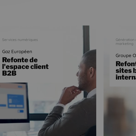
Services numériques
Génération 
marketing
Gaz Européen
Groupe O
Refonte de
Refon
l'espace client
sites 
B2B
inter