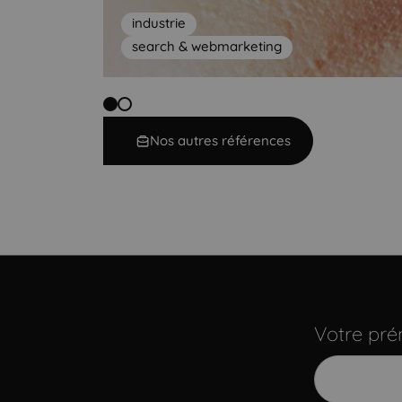
industrie
search & webmarketing
Nos autres références
Votre pr