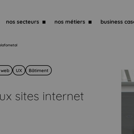
nos secteurs
nos métiers
business cas
plafometal
 web
UX
Bâtiment
x sites internet