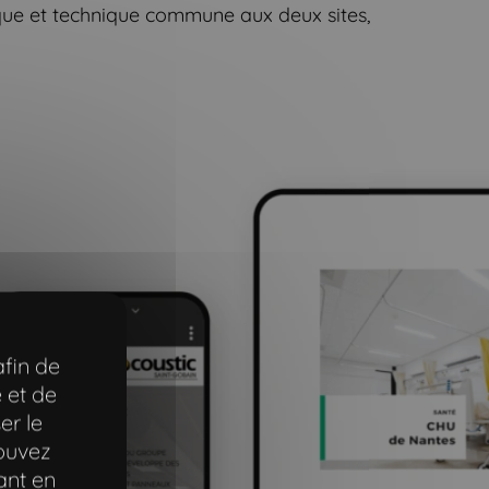
ique et technique commune aux deux sites,
afin de
 et de
er le
pouvez
ant en