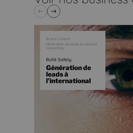
Précédent
Suivant
Brand Content
Génération de leads & inbound
marketing
Bollé Safety
Génération de
leads à
l'international