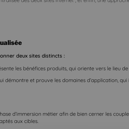
ralisée des deux sites internet ; et enfin, une approch
ualisée
nner deux sites distincts :
ésente les bénéfices produits, qui oriente vers le lieu de
 qui démontre et prouve les domaines d’application, qui i
hase d’immersion métier afin de bien cerner les coupl
ptés aux cibles.