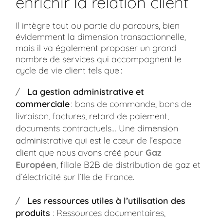
enrichir la relation client
Il intègre tout ou partie du parcours, bien
évidemment la dimension transactionnelle,
mais il va également proposer un grand
nombre de services qui accompagnent le
cycle de vie client tels que :
La gestion administrative et
commerciale
: bons de commande, bons de
livraison, factures, retard de paiement,
documents contractuels… Une dimension
administrative qui est le cœur de l’espace
Aller à la navigation principale"
Aller à l'entête
Aller au contenu principal
Aller au pied de page
client que nous avons créé pour
Gaz
Européen
, filiale B2B de distribution de gaz et
d’électricité sur l’Ile de France.
Les ressources utiles à l’utilisation des
produits
: Ressources documentaires,