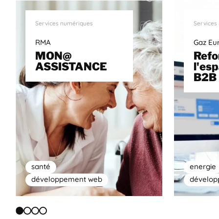
Services numériques
Services
RMA
Gaz Eu
MON@
Refo
ASSISTANCE
l'esp
B2B
santé
energie
développement web
dévelo