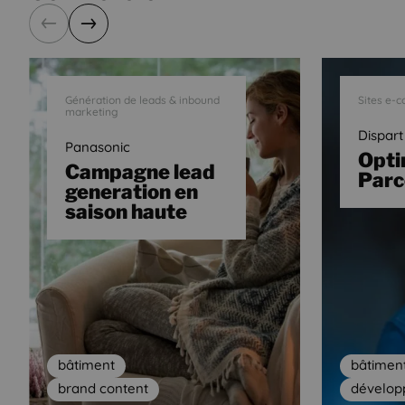
Précédent
Suivant
Génération de leads & inbound
Sites e-
marketing
Dispart
Panasonic
Opti
Campagne lead
Parc
generation en
saison haute
bâtiment
bâtimen
brand content
dévelo