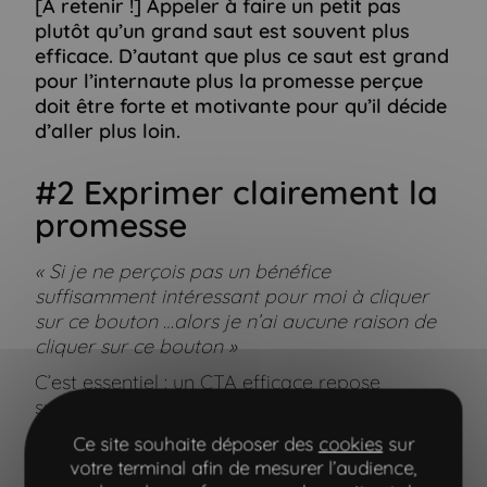
[A retenir !]
Appeler à faire un petit pas
plutôt qu’un grand saut est souvent plus
efficace.
D’autant que plus ce saut est grand
pour l’internaute plus la promesse perçue
doit être forte et motivante pour qu’il décide
d’aller plus loin.
#2 Exprimer clairement la
promesse
« Si je ne perçois pas un bénéfice
suffisamment intéressant pour moi à cliquer
sur ce bouton …alors je n’ai aucune raison de
cliquer sur ce bouton »
C’est essentiel : un CTA efficace repose
systématiquement sur un insight fort et porte
en lui une réponse pertinente à des désirs, des
Ce site souhaite déposer des
cookies
sur
attentes ou des questionnements identifiés
votre terminal afin de mesurer l’audience,
auprès de l’audience à laquelle on s’adresse.