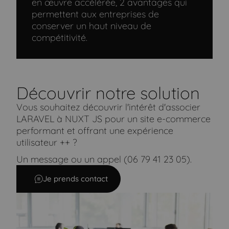
en œuvre accélérée, 2 avantages qui
permettent aux entreprises de
conserver un haut niveau de
compétitivité.
Découvrir notre solution
Vous souhaitez découvrir l'intérêt d'associer
LARAVEL à NUXT JS pour un site e-commerce
performant et offrant une expérience
utilisateur ++ ?
Un message ou un appel (06 79 41 23 05).
Je prends contact