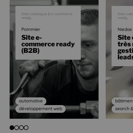
Sites catalogue & e-commerce
Sites ca
ready
ready
Pommier
Niedax
Site e-
Site
commerce ready
très
(B2B)
gest
lead
automotive
bâtimen
développement web
search 